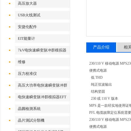
高压放大器
USB火线测试
安捷伦配件
EIT能量计
产品介绍
相
7kV电快速瞬变脉冲群模拟器
维修
230/110 V 移动电源 MPS23
便携式电源
压力校准仪
低 THD
纯正弦波输出
高压大功率电快速瞬变脉冲群
结构坚固
测试系统
电快速瞬变脉冲群模拟器EFT
230 或 110 V 版本
500x
MPS 是一款经实地使用证
晶圓檢測系統
PFL 电缆故障定位系统需
230/110 V 移动电源 MPS23
晶片測試分類機
便携式电源