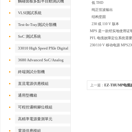
觸碰面板多點半自動測試機
低 THD
纯正弦波输出
VLSI測試系統
结构坚固
230 或 110 V 版本
Test-In-Tray測試分類機
MPS 是一款经实地使用证
SoC 測試系統
PFL 电缆故障定位系统需
230/110 V 移动电源 MPS23
33010 High Speed PXIe Digital
IO Card
3680 Advanced SoC/Analog
Test System
終端測試分類機
直流電源供應模組
上一篇：
EZ-THUMP电缆
通用型機箱
可程控邏輯腳位模組
高精準電源量測單元
電源供應模組