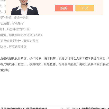
18s
高效加热
大、
5mm
超短切割长度光纤熔接
式、
100
组加热模式、
10000
组熔接记录
/64
幅图片
陶瓷
V
型槽、多合一夹具
自动熔接，智能热缩
接口，
U
盘自动软件升级
锂电池，熔接和加热循环至少
220
次
界面及触摸屏设计，操作更简便
、防摔，环境适应性强
光纤熔接机整机设计紧凑、操作简单、易于携带，机身设计符合人体工程学的操作原理
所有光缆线路工程施工、线路维护、应急抢修、光纤器件的生产测试以及科研院所的研
纤熔接机