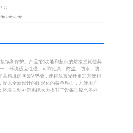
备双
7122
uiyiqi.vip
接续和保护。产品*的功能和超低的熔接损耗使其
之一；环境适应性强、可靠性高，防尘、防水、防
了高精度的陶瓷
V
型槽，使得放置光纤更加方便和
，配以全新设计的图形化的菜单界面，方便用户
；环境自动补偿系统大大提升了设备适应恶劣外