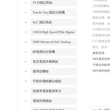
7s
快速熔接、
VLSI測試系統
320
倍图像放
300
组熔接模
Test-In-Tray測試分類機
陶瓷压脚、
SoC 測試系統
双向熔接，
USB
和
SD
卡
33010 High Speed PXIe Digital
内置模块化
IO Card
GUI
图形化
3680 Advanced SoC/Analog
防尘、防水
Test System
終端測試分類機
典型应用
6481系列
直流電源供應模組
干线在内的
6481系列光
通用型機箱
可程控邏輯腳位模組
高精準電源量測單元
電源供應模組