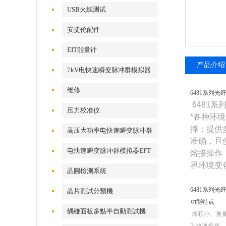
USB火线测试
安捷伦配件
EIT能量计
产品介绍
7kV电快速瞬变脉冲群模拟器
维修
6481系列光
6481
系
压力校准仪
*各种环
摔；提供
高压大功率电快速瞬变脉冲群
准确，且
测试系统
电快速瞬变脉冲群模拟器EFT
熔接操作
界环境变
500x
晶圓檢測系統
6481系列光
晶片測試分類機
功能特点
觸碰面板多點半自動測試機
体积小、重