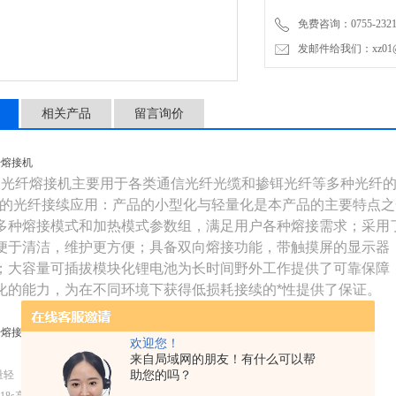
便于清洁，维护更方便；具
免费咨询：0755-2321
发邮件给我们：xz01@junh
相关产品
留言询价
纤熔接机
列光纤熔接机主要用于各类通信光纤光缆和掺铒光纤等多种光纤的
境的光纤接续应用：产品的小型化与轻量化是本产品的主要特点
多种熔接模式和加热模式参数组，满足用户各种熔接需求；采用
便于清洁，维护更方便；具备双向熔接功能，带触摸屏的显示器
；大容量可插拔模块化锂电池为长时间野外工作提供了可靠保障
化的能力，为在不同环境下获得低损耗接续的*性提供了保证。
纤熔接机
欢迎您！
来自局域网的朋友！有什么可以帮
助您的吗？
量轻