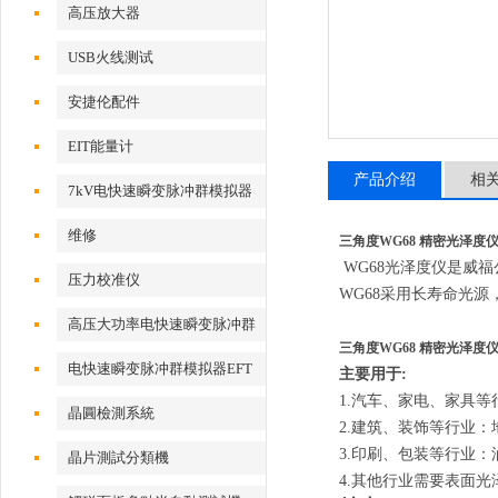
高压放大器
USB火线测试
安捷伦配件
EIT能量计
产品介绍
相
7kV电快速瞬变脉冲群模拟器
维修
三角度WG68 精密光泽度
WG68光泽度仪是威福
压力校准仪
WG68采用
长寿命光源
高压大功率电快速瞬变脉冲群
三角度WG68 精密光泽度
测试系统
电快速瞬变脉冲群模拟器EFT
主要用于:
1.汽车、家电、家具
500x
晶圓檢測系統
2.建筑、装饰等行业
3.印刷、包装等行业
晶片測試分類機
4.其他行业需要表面