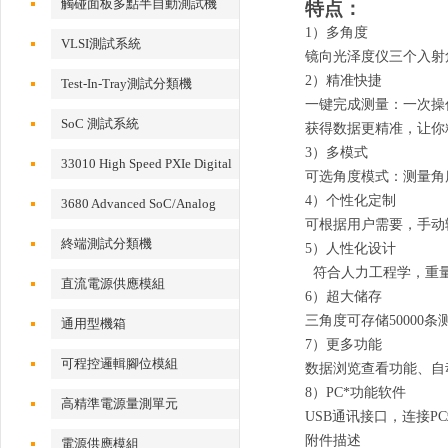
觸碰面板多點半自動測試機
特点：
1）
多角度
VLSI測試系統
镜向光泽度仪三个入射角
2）精准快捷
Test-In-Tray測試分類機
一键完成测量：一次操作
SoC 測試系統
获得数据更精准，让你
3）多模式
33010 High Speed PXIe Digital
可选角度模式：测量角
IO Card
4）个性化定制
3680 Advanced SoC/Analog
可根据用户需要，手动
Test System
終端測試分類機
5）人性化设计
符合人力工程学，重量
直流電源供應模組
6）超大储存
三角度可存储50000
通用型機箱
7）更多功能
可程控邏輯腳位模組
数据浏览查看功能、自
8）PC*功能软件
高精準電源量測單元
USB通讯接口，连接
附件描述
電源供應模組