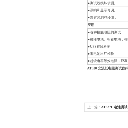
●
测试线损坏侦测。
●
讯响和显示可调。
●
兼容SCPI指令集。
应用
●
各种接触电阻的测试
●
碱性电池、铅蓄电池，锂
●
UPS在线检测
●
蓄电池出厂检验
●
超级电容等效电阻（ESR
AT520 交流低电阻测试仪
上一篇：
AT527L 电池测