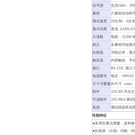
信号源
交流1kHz，开
量程
六量程自动和
测试速度
20次/秒、6次/
显示结果
直读, ΔABS,Δ
大读数
电阻：32,000 
校正
全量程内短路清
比较器
30组记录，显示和
触发器
内部触发、手
接口
RS-232C 接口
电源要求
电压：198VAC
尺寸与重量
外尺寸（mm）：26
附件
ATL505 开尔文
可选附件
ATL506A 测
其他
测试线损坏侦
性能特征
●
采用矢量法测量，多种参
●
比较器（分选）功能：内