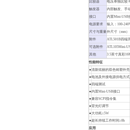
比较器
电压单独比较 
触发器
内部触发、手
接口
内置Mini-U
电源要求
输入：100-240V
尺寸与重量
外尺寸（mm）：130
附件
ATL501B四端
可选附件
ATL105Min
其他
3.5英寸真彩
性能特征
●
清新炫丽的双色铸塑外壳
●
电池及外接电源供电方式
●
四端测试
●
内置Mini-USB接口
●
兼容SCPI指令集
●
背光灯调节
●
大功耗≤5W
●
超长持续工作时间≥8h
应用