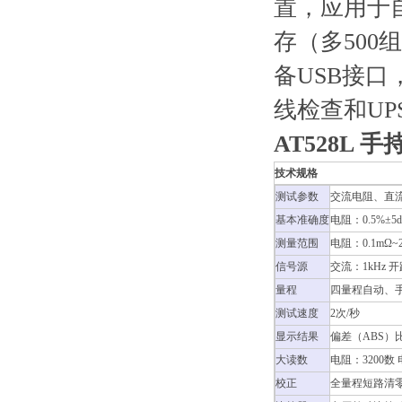
置，应用于
存（多500
备USB接
线检查和UP
AT528L 
技术规格
测试参数
交流电阻、直
基本准确度
电阻：0.5%±5dg
测量范围
电阻：0.1mΩ~
信号源
交流：1kHz 
量程
四量程自动、
测试速度
2次/秒
显示结果
偏差（ABS）
大读数
电阻：3200数 
校正
全量程短路清