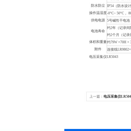
防水防尘
IP54（防水设
操作温湿度
-0°C~ 50°C
供电电源
5号碱性干电池（
约2年（记录间
电池寿命
约2个月（记录
体积和重量
约79W ×70H ×
附件
连接线LR9802
电压采集仪LR5043
上一篇：
电压采集仪LR504