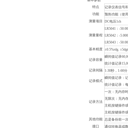
基本参数
特点
记录仪表信号
功能
预热功能（使
测量项目
DC电压1ch
LR5041：-50.0
测量量程
LR5042：-5.000
LR5043：-50.00
基本精度
±0.5%rdg. ±5dg
瞬间值记录60,
记录容量
统计值记录15,
记录间隔
1-30秒，1-6
瞬间值记录：
记录模式
统计值记录：每
一次：无内存
无限次：无内
记录方法
主机按键操作
主机按键操作
其他功能
总是备份前一
接口
通信转换器或