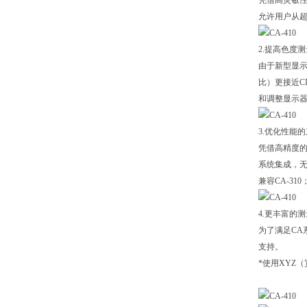
凭借高灵敏性
允许用户从超
2.提高色度
由于新型显示
比）更接近C
和调整显示
3.优化性能
凭借高精度的
系统集成，无
兼容CA-31
4.更丰富的
为了满足CA
支持。
*使用XYZ