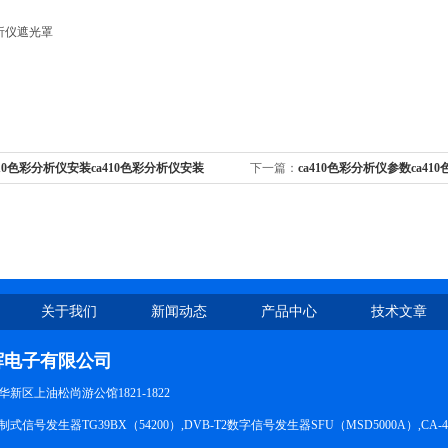
分析仪遮光罩
410色彩分析仪安装ca410色彩分析仪安装
下一篇：
ca410色彩分析仪参数ca4
关于我们
新闻动态
产品中心
技术文章
辉电子有限公司
新区上油松尚游公馆1821-1822
信号发生器TG39BX（54200）,DVB-T2数字信号发生器SFU（MSD5000A）,CA-