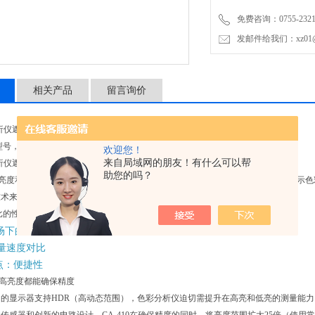
免费咨询：0755-2321
发邮件给我们：xz01@junh
相关产品
留言询价
分析仪遮光罩
升级型号，支持HDR、广色域和OLED等新型显示测量的新一代色彩分析仪
欢迎您！
来自局域网的朋友！有什么可以帮
分析仪遮光罩
助您的吗？
在亮度和色域上的不断提升，对测量行业提出了新的要求，柯尼卡美能达CA系列显示
技术来满足客户对柯尼卡美能达色彩分析仪的新要求。
相比的性能提升说明
场下的测量精度对比
测量速度对比
优点：便捷性
到高亮度都能确保精度
的显示器支持HDR（高动态范围），色彩分析仪迫切需提升在高亮和低亮的测量能力