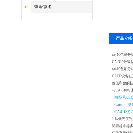
查看更多
产品介绍
ca410色彩
CA-310
ca410色彩
OLED设备
价值和更的
与CA-310
白场和暗
Gamma
CA410
1.从低亮度
随着越来越多