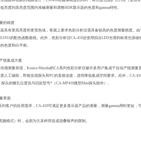
传感器和创新的电路设计，CA-410在确保精度的同时，将亮度范围扩大25倍（使用常规CA
低亮度到高亮度范围内准确测量和调整HDR显示器的色度和gamma特性。
测量的精度
器具有更高亮度和更宽色域，客观上要求色彩分析仪需具备较高的色度测量精度。由于XYZ
IE1931的配色函数曲线。此外，色彩分析仪CA-410还使用拟合LED光谱的标准
器的色度和白平衡。
的产线集成方案
传感测量表现，Konica Minolta的CA系列色彩分析仪被许多用户集成于自动产线
需人工辅助，即能实现探头和PC的直接连接，进而降低集成空间要求。此外，CA-41
0；探头的螺孔位置也与旧款型号*（CA-MP410微型Mini探头除外）。
测量界面
系列客户的应用需求，CA-410可满足更多显示器产品的测量，测量gamma用时更
（宽频模式）时，会因为欠采样而造成混叠噪声的限制。