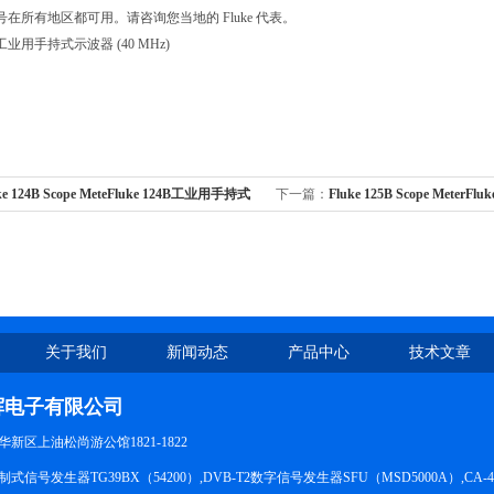
号在所有地区都可用。请咨询您当地的 Fluke 代表。
B/S工业用手持式示波器 (40 MHz)
ke 124B Scope MeteFluke 124B工业用手持式
下一篇：
Fluke 125B Scope Meter
MHz）
式示波器 （40 MHz）
关于我们
新闻动态
产品中心
技术文章
辉电子有限公司
新区上油松尚游公馆1821-1822
信号发生器TG39BX（54200）,DVB-T2数字信号发生器SFU（MSD5000A）,CA-