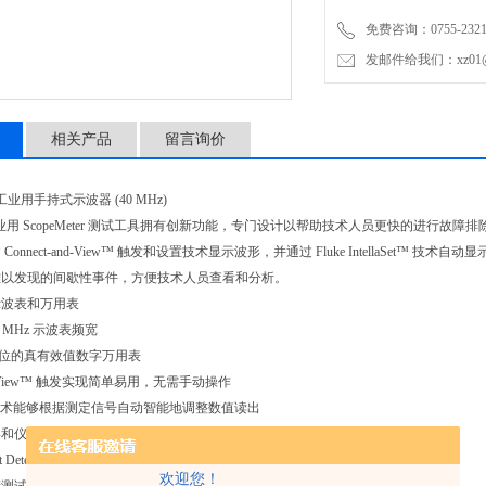
免费咨询：0755-2321
发邮件给我们：xz01@junh
相关产品
留言询价
B/S工业用手持式示波器 (40 MHz)
列工业用 ScopeMeter 测试工具拥有创新功能，专门设计以帮助技术人员更快的进
onnect-and-View™ 触发和设置技术显示波形，并通过 Fluke IntellaSet™ 技术自动显
难以发现的间歇性事件，方便技术人员查看和分析。
示波表和万用表
20 MHz 示波表频宽
0 数位的真有效值数字万用表
and-View™ 触发实现简单易用，无需手动操作
Set™ 技术能够根据测定信号自动智能地调整数值读出
形和仪表读数记录器，可以对长时间数据进行趋势分析
Event Detect 可捕捉高达 4 kHz 重复波形上捉摸不定的间歇性信号
欢迎您！