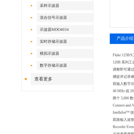
采样示波器
混合信号示波器
示波器MDO4034
产品介绍
实时存储示波器
模拟示波器
Fluke 125
120B 系
数字存储示波器
调整即可通过 C
捕捉并记录
查看更多
双输入数字
40 MHz 或 
两个 5,00
Connect-
Intella
双路输入波
Recorder 