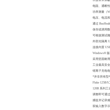
示波表带屏
电阻、通断
功率测量（W、
电压、电流
通过 BusH
保存或调用
可根据测试
外部光隔离 
连接内置 US
Windows® 版 
采用坚固耐用的设
工业最高安全等
锂离子充电
*并非所有型
Fluke 125
120B 系
调整即可通过 C
捕捉并记录
双输入数字