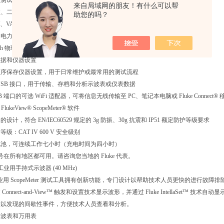
蔽测试引线，可进行电阻和通断性测量
来自局域网的朋友！有什么可以帮
性、二极管和电容计测量
助您的吗？
VA、VAR、PF、DPF、Hz）
和电力谐波
ealth 物理层测试检查工业网络是否达到规定的参考水平
数据和仪器设置
顺序保存仪器设置，用于日常维护或最常用的测试流程
USB 接口，用于传输、存档和分析示波表或仪表数据
B 端口的可选 WiFi 适配器，可将信息无线传输至 PC、笔记本电脑或 Fluke Connect®
FlukeView® ScopeMeter® 软件
计，符合 EN/IEC60529 规定的 3g 防振、30g 抗震和 IP51 额定防护等级要求
级：CAT IV 600 V 安全级别
电池，可连续工作七小时（充电时间为四小时）
号在所有地区都可用。请咨询您当地的 Fluke 代表。
B/S工业用手持式示波器 (40 MHz)
列工业用 ScopeMeter 测试工具拥有创新功能，专门设计以帮助技术人员更快的进
onnect-and-View™ 触发和设置技术显示波形，并通过 Fluke IntellaSet™ 技术自动显
难以发现的间歇性事件，方便技术人员查看和分析。
示波表和万用表