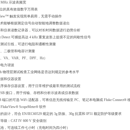
20 MHz 示波表频宽
0 数位的真有效值数字万用表
and-View™ 触发实现简单易用，无需手动操作
Set™ 技术能够根据测定信号自动智能地调整数值读出
形和仪表读数记录器，可以对长时间数据进行趋势分析
Event Detect 可捕捉高达 4 kHz 重复波形上捉摸不定的间歇性信号
蔽测试引线，可进行电阻和通断性测量
性、二极管和电容计测量
VA、VAR、PF、DPF、Hz）
和电力谐波
ealth 物理层测试检查工业网络是否达到规定的参考水平
数据和仪器设置
顺序保存仪器设置，用于日常维护或最常用的测试流程
USB 接口，用于传输、存档和分析示波表或仪表数据
B 端口的可选 WiFi 适配器，可将信息无线传输至 PC、笔记本电脑或 Fluke Connect®
FlukeView® ScopeMeter® 软件
计，符合 EN/IEC60529 规定的 3g 防振、30g 抗震和 IP51 额定防护等级要求
级：CAT IV 600 V 安全级别
电池，可连续工作七小时（充电时间为四小时）