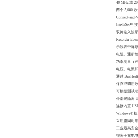
40 MHz 或 
两个 5,00
Connect-
Intella
双路输入波
Recorder 
示波表带屏
电阻、通断
功率测量（W、
电压、电流
通过 BusH
保存或调用
可根据测试
外部光隔离 
连接内置 US
Windows® 版 
采用坚固耐用的设
工业最高安全等
锂离子充电