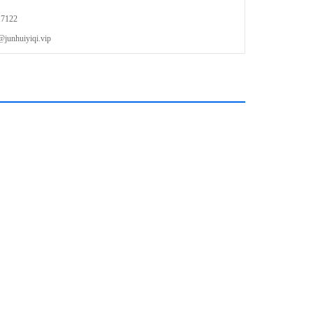
；支持丰富的智能触发、串行总
7122
uiyiqi.vip