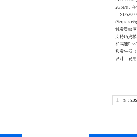
2GSa/s
SDS200
(Seque
触发灵敏度
支持历史模式
和高速Pas
形发生器（
设计，易用
上一篇：
SD