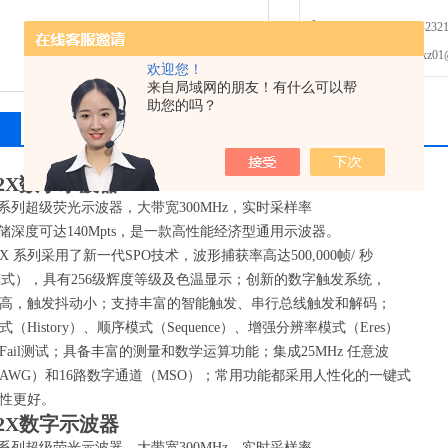
触发灵敏度高，触发抖动小
免费咨询：0755-2321
发邮件给我们：xz01@junh
欢迎您！
来自局域网的朋友！有什么可以帮
助您的吗？
相关产品
留言询价
202X数字示波器
0X 系列超级荧光示波器，大带宽300MHz，实时采样率
，存储深度可达140Mpts，是一款高性能经济型通用示波器。
0X 系列采用了新一代SPO技术，波形捕获率高达500,000帧/ 秒
nce模式），具有256级辉度等级及色温显示；创新的数字触发系统，
高，触发抖动小；支持丰富的智能触发、串行总线触发和解码；
（History）、顺序模式（Sequence）、增强分辨率模式（Eres）
s/Fail测试；具备丰富的测量和数学运算功能；集成25MHz 任意波
AWG）和16路数字通道（MSO）；常用功能都采用人性化的一键式
性更好。
202X数字示波器
0X 系列超级荧光示波器，大带宽300MHz，实时采样率