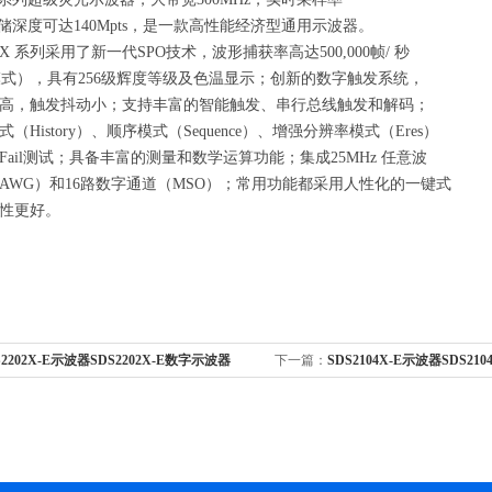
，存储深度可达140Mpts，是一款高性能经济型通用示波器。
0X 系列采用了新一代SPO技术，波形捕获率高达500,000帧/ 秒
nce模式），具有256级辉度等级及色温显示；创新的数字触发系统，
高，触发抖动小；支持丰富的智能触发、串行总线触发和解码；
（History）、顺序模式（Sequence）、增强分辨率模式（Eres）
s/Fail测试；具备丰富的测量和数学运算功能；集成25MHz 任意波
AWG）和16路数字通道（MSO）；常用功能都采用人性化的一键式
性更好。
S2202X-E示波器SDS2202X-E数字示波器
下一篇：
SDS2104X-E示波器SDS21