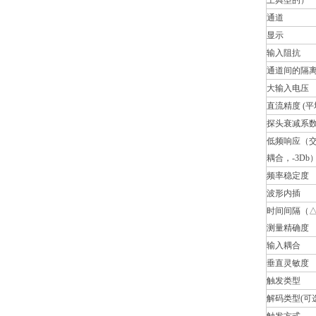
上典型的）
通道
显示
输入阻抗
通道间的隔
大输入电压
直流精度 (平
探头衰减系
低频响应（
耦合，-3Db
频率稳定度
波形内插
时间间隔（△
测量精确度
输入耦合
垂直灵敏度
触发类型
解码类型(可选