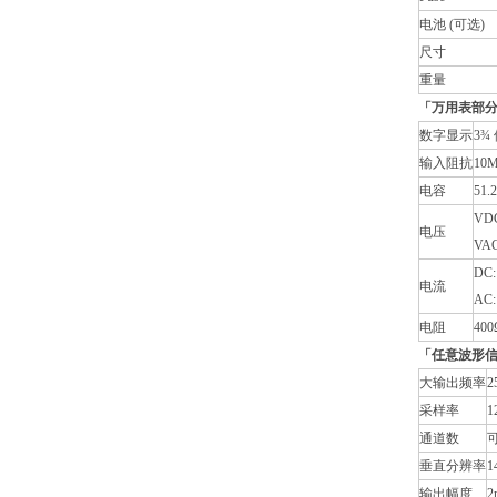
电池 (可选)
尺寸
重量
「万用表部
数字显示
3¾ 
输入阻抗
10
电容
51.2
VDC:
电压
VAC:
DC: 
电流
AC: 
电阻
400Ω
「任意波形信
大输出频率
2
采样率
1
通道数
垂直分辨率
1
输出幅度
2