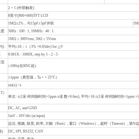
2 + 1 (外部触发)
8英寸(800×600)TFT LCD
1MΩ±2%，与15pF±5pF并联
1M
离度
50Hz : 100 : 1, 10MHz : 40 : 1
1MΩ ≤ 300Vrms; 50Ω ≤ 5Vrms
均)
平均≥16：±（3% +0.05div) for △V
数
0.001X - 1000X, step by 1 - 2 - 5
交流
≥10Hz(在BNC处)
）
±1ppm（典型值，Ta = + 25°C）
sin(x) / x
T）
单次: ±(1采 样间隔时间+1ppm x读 数+0.6ns); 平均>16:±(1采 样间隔时间+1ppm ×读
DC, AC, and GND
1mV - 10V/div (at input)
边沿, 视频, 脉宽, 斜率, 欠幅（Runt）, 窗口（Windows）, 超时（Timeout）, 第N边沿, 逻辑
)
I2C, SPI, RS232, CAN