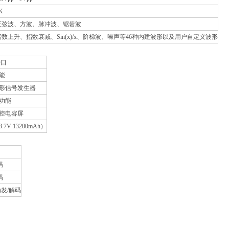
K
正弦波、方波、脉冲波、锯齿波
指数上升、指数衰减、Sin(x)/x、阶梯波、噪声等46种内建波形以及用户自定义波形
接口
功能
形信号发生器
功能
控电容屏
7V 13200mAh）
码
码
触发/解码