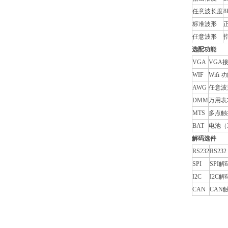
任意波长度
8
标准波形
任意波形
选配功能
VGA
VGA
WIF
Wifi 
AWG
任意波
DMM
万用表
MTS
多点触
BAT
电池（3.
解码选件
RS232
RS232
SPI
SPI解
I2C
I2C解
CAN
CAN