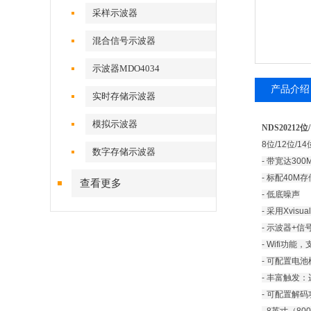
采样示波器
混合信号示波器
示波器MDO4034
产品介绍
实时存储示波器
模拟示波器
NDS2021
8位/12位/
数字存储示波器
- 带宽达300
- 标配40M存
查看更多
- 低底噪声
- 采用Xvi
- 示波器+
- Wifi功
- 可配置电
- 丰富触发：边沿
- 可配置解码功能