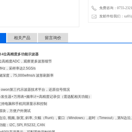
- 采用Xvisual owon
免费咨询：0755-2321
- 示波器+信号发生器+万
发邮件给我们：xz01@junh
- Wifi功能，支持电脑和手
相关产品
留言询价
2位/14位高精度多功能示波器
14位高精度ADC，观察更多波形细节
MHz，采样率达2.5GS/s
储深度，75,000wfms/s 波形刷新率
sual owon第三代示波器技术平台，还原信号情况
信号发生器+万用表+频率计+高精度记录仪（需选配相关功能）
能，支持电脑和手机同屏显示和控制
池模块，方便户外测试
, 视频, 脉宽, 斜率, 欠幅（Runt）, 窗口（Windows）, 超时（Timeout）, 第N边沿, 逻辑, 
：I2C, SPI, RS232, CAN