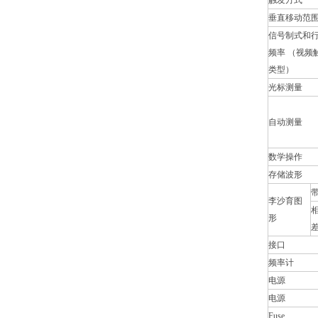
触发方式
垂直移动范
信号制式和行
频率 （视频
类型）
光标测量
自动测量
数学操作
存储波形
李沙育图
形
接口
频率计
电源
电源
Fuse