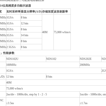
00x600)高清显示，可配置电容触控屏
2位/14位高精度多功能示波器
宽
实时采样率
垂直分辨率(A/D)
存储深度
波形刷新率
0MHz
1GS/s
8 bits
0MHz
1GS/s
12 bits
0MHz
2GS/s
8 bits
40M
75,000 wfms/s
0MHz
1GS/s
14 bits
0MHz
1GS/s
8 bits
0MHz
2.5GS/s
8 bits
分」性能参数
NDS102U
NDS102
NDS202E
ND
100MHz
200MHz
1GS/s
2GS
/D)
12 bits
8 bits
40M
75,000 wfms/s
2ns/div - 1000s/div, step by 1 - 2 - 5
1ns/div - 1000s/div, ste
NC
≤3.5ns
≤1.7ns