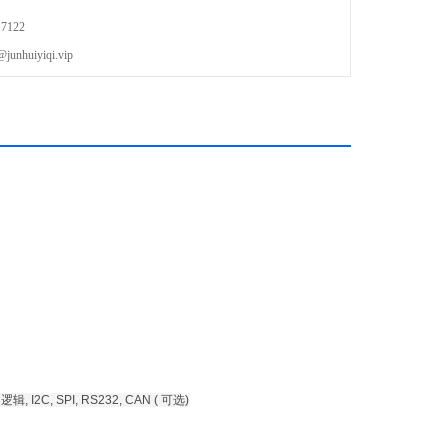
第三代示波器技术平台，还原信号情况
7122
用表+频率计+高精度记录仪（需选配相关功能）
uiyiqi.vip
机同屏
I2C, SPI, RS232, CAN ( 可选)