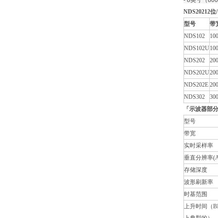
- 8英寸（8
NDS2021
型号
带
NDS102
10
NDS102U
10
NDS202
20
NDS202U
20
NDS202E
20
NDS302
30
「示波器部
型号
带宽
实时采样率
垂直分辨率(A
存储深度
波形刷新率
时基范围
上升时间（B