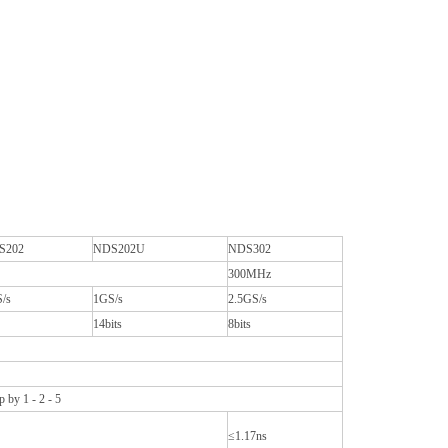
S202
NDS202U
NDS302
300MHz
/s
1GS/s
2.5GS/s
14bits
8bits
p by 1 - 2 - 5
≤1.17ns