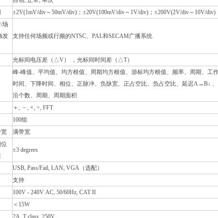
自动, 正常, 单次
围
±2V(1mV/div～50mV/div)；±20V(100mV/div～1V/div)；±200V(2V/div～10V/div)
/场
触发
支持任何场频或行频的NTSC、PAL和SECAM广播系统
光标间电压差（△V） ，光标间时间差（△T）
峰-峰值、平均值、均方根值、周期均方根值、游标均方根值、频率、周期、工
时间、下降时间、相位、正脉冲、负脉宽、正占空比、负占空比、延迟A→B↓ 、
沿个数、周期、周期面积
＋, －, ×, ÷, FFT
100组
带宽
满带宽
相位
±3 degrees
差
USB, Pass/Fail, LAN, VGA（选配）
支持
100V - 240V AC, 50/60Hz, CAT II
＜15W
2A, T class, 250V