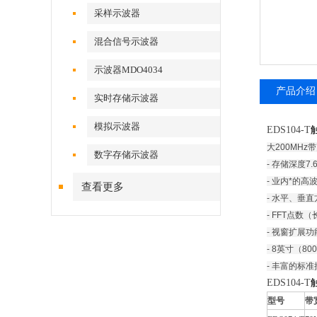
采样示波器
混合信号示波器
示波器MDO4034
产品介绍
实时存储示波器
模拟示波器
EDS104-T
大200MHz
数字存储示波器
- 存储深度7.
- 业内*的高波
查看更多
- 水平、垂
- FFT点数
- 视窗扩展
-
8英寸（80
- 丰富的标准接
EDS104-T
型号
带