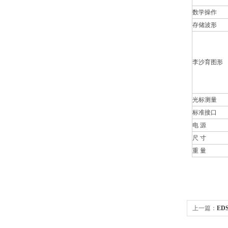
数学操作
存储波形
李沙育图形
光标测量
标准接口
电 源
尺 寸
重 量
上一篇：
ED