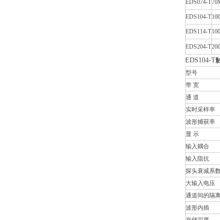
EDS074-T
70
EDS104-T
10
EDS114-T
10
EDS204-T
20
EDS104-T
型号
带 宽
通 道
实时采样率
波形捕获率
显 示
输入耦合
输入阻抗
探头衰减系
大输入电压
通道间的隔
波形内插