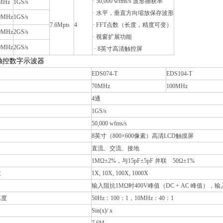
· 50,000 wfms/s 波形捕获率
MHz
1GS/s
· 水平，垂直方向缩放保存波形
0MHz
1GS/s
7.6Mpts
4
· FFT点数（长度，精度可变）
0MHz
2GS/s
· 视窗扩展功能
0MHz
2GS/s
· 8英寸高清触控屏
触控数字示波器
EDS074-T
EDS104-T
70MHz
100MHz
4通
1GS/s
50,000 wfms/s
8英寸（800×600像素）高清LCD触摸屏
直流、交流、接地
1MΩ±2%，与15pF±5pF 并联 50Ω±1%
数
1X, 10X, 100X, 1000X
输入阻抗1MΩ时400V峰值（DC + AC 峰值），输
离度
50Hz：100：1，10MHz：40：1
Sin(x)/ x