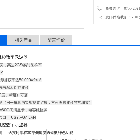
- FFT点数（长度、精度）
免费咨询：0755-2321
- 视窗扩展功能（同一屏
发邮件给我们：xz01@junh
- 8英寸（800x600）高清
- 丰富的标准接口： USB,VG
相关产品
留言询价
触控数字示波器
带宽，高达2GS/实时采样率
6M
形捕获率达50,000wfms/s
直方向缩放保存波形
（长度、精度）可变
功能（同一屏幕内实现视窗扩展，方便查看波形异常细节）
0x600)高清显示，电容触控屏
口： USB,VGA,LAN
触控数字示波器
宽
大实时采样率
存储深度
通道数
特色功能