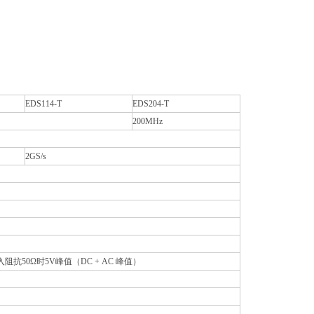
EDS114-T
EDS204-T
200MHz
2GS/s
入阻抗50Ω时5V峰值（DC + AC 峰值）