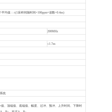
6个平均值：±(1采样间隔时间+100ppm×读数+0.4ns)
200MHz
≤1.7ns
播系统
小值、顶端值、底端值、幅度、过冲、预冲、上升时间、下降时
→B↑、延迟A→B↓