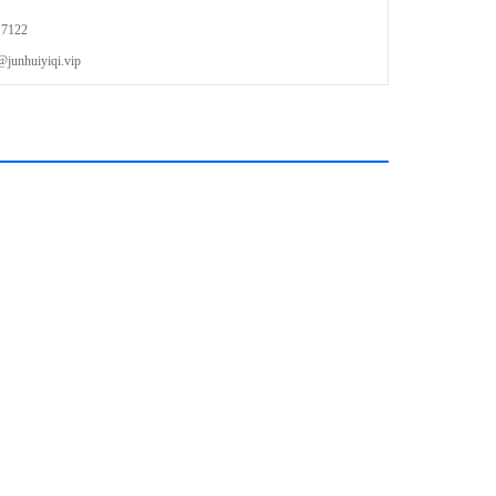
可变
7122
幕内实现视窗扩展，方便查看波形异常细节）
uiyiqi.vip
显示，电容触控屏
A,LAN