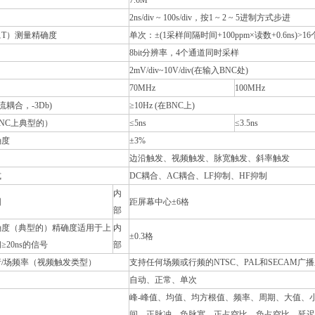
7.6M
2ns/div ~ 100s/div，按1 ~ 2 ~ 5进制方式步进
T）测量精确度
单次：±(1采样间隔时间+100ppm×读数+0.6ns)>1
8bit分辨率，4个通道同时采样
2mV/div~10V/div(在输入BNC处)
70MHz
100MHz
流耦合，-3Db)
≥10Hz (在BNC上)
NC上典型的）
≤5ns
≤3.5ns
确度
±3%
边沿触发、视频触发、脉宽触发、斜率触发
式
DC耦合、AC耦合、LF抑制、HF抑制
内
围
距屏幕中心±6格
部
确度（典型的）精确度适用于上
内
±0.3格
20ns的信号
部
/场频率（视频触发类型）
支持任何场频或行频的NTSC、PAL和SECAM广
自动、正常、单次
峰-峰值、均值、均方根值、频率、周期、大值、
间、正脉冲、负脉宽、正占空比、负占空比、延迟A