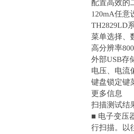
配置高效的
120mA任
TH2829
菜单选择、
高分辨率80
外部USB
电压、电流
键盘锁定键
更多信息
扫描测试结
■ 电子变
行扫描。以