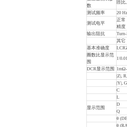
匝比
数
测试频率
20 H
正常：
测试电平
精度
输出阻抗
Turn-
其它
基本准确度
LCR
圈数比显示范
1
∶
0.0
围
DCR
显示范围
1mΩ-
|Z|, R
|Y|, 
C
L
D
显示范围
Q
θ (D
θ (R