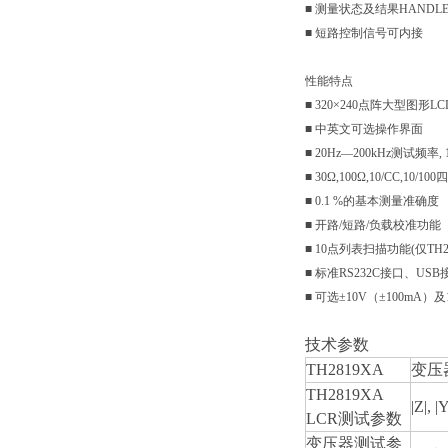
■ 测量状态及结果HANDLER
■ 短路控制信号可内接
性能特点
■ 320×240点阵大型图形L
■ 中英文可选操作界面
■ 20Hz—200kHz测试频率,
■ 30Ω,100Ω,10/CC,
■ 0.1 %的基本测量准确度
■ 开路/短路/负载校准功能
■ 10点列表扫描功能(仅TH28
■ 标准RS232C接口、USB
■ 可选±10V（±100mA
技术参数
TH2819XA
变压
TH2819XA
|Z|, |
LCR
测试参数
变压器测试参