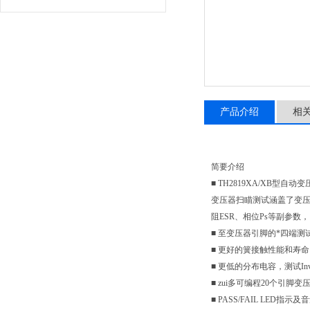
产品介绍
相
简要介绍
■ TH2819XA/XB
变压器扫瞄测试涵盖了变压器
阻ESR、相位Ps等副参数
■ 至变压器引脚的*四端测
■ 更好的簧接触性能和寿命
■ 更低的分布电容，测试Inv
■ zui多可编程20个引脚变
■ PASS/FAIL LED指