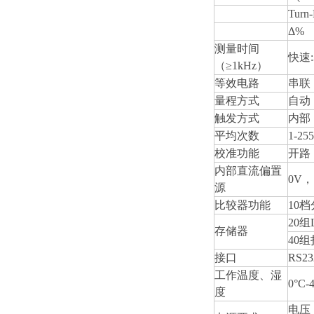
Turn-
Δ%
测量时间
快速:3
（≥1kHz）
等效电路
串联
量程方式
自动
触发方式
内部
平均次数
1-255
校准功能
开路
内部直流偏置
0V
，
源
比较器功能
10
档
20
组
存储器
40
组
接口
RS23
工作温度、湿
0°C-
度
电压