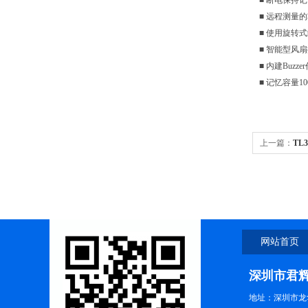
■ 断电保持
■ 远程测量
■ 使用旋转
■ 智能型风
■ 内建Buzz
■ 记忆容量10
上一篇：
TL
网站首页
深圳市君
地址：深圳市龙华