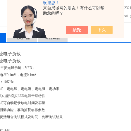
欢迎您！
■ 电子电力元器件
来自局域网的朋友！有什么可以帮
免费咨询：0755-2321
助您的吗？
保险丝/接插件/继电器/传感
发邮件给我们：xz01@junh
■ 自动化设备集成测试
相关产品
留言询价
直流电子负载
直流电子负载
空荧光显示屏（VFD）
电压0.1mV，电流0.1mA
：10KHz
模式：定电压、定电流、定电阻，定功率
D测试功能*模拟LED电源带载特性
模式可自动记录放电时间及容量
OPP测量功能，准确捕获临界参数
可灵活组合测试模式及时间，判断测试结果