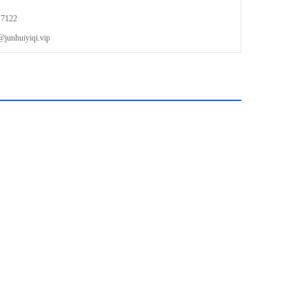
7122
器
uiyiqi.vip