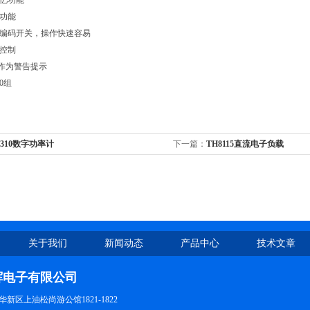
记忆功能
的功能
式编码开关，操作快速容易
扇控制
er作为警告提示
0组
3310数字功率计
下一篇：
TH8115直流电子负载
关于我们
新闻动态
产品中心
技术文章
辉电子有限公司
新区上油松尚游公馆1821-1822