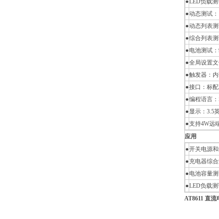
●
LED负载
●
动态测试：10
●
动态列表测试
●
综合列表测试
●
电池测试：99
●
全局设置文
●
触发器：内
●
接口：标配RS
●
编程语言：
●
显示：3.
●
支持4W远
应用
●
开关电源和
●
充电器综合
●
电池容量测
●
LED负载
AT8611 直