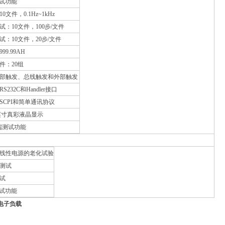
测试功能
文件，0.1Hz~1kHz
：10文件，100步/文件
：10文件，20步/文件
9.99AH
件：20组
部触发、总线触发和外部触发
232C和Handler接口
SCPI和简单通讯协议
5英寸真彩液晶显示
端测试功能
线性电源的老化试验
测试
试
测试功能
流电子负载