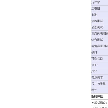
定功率
定电阻
监测
短路测试
动态测试
动态列表测
综合测试
电池容量测
接口
可选接口
保护
其它
电源要求
尺寸与重量
附件
性能特征
●
短路测试：