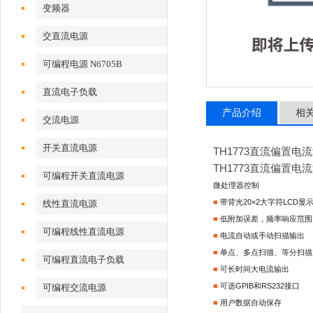
变频器
交直流电源
可编程电源 N6705B
直流电子负载
产品介绍
相
交流电源
开关直流电源
TH1773直流偏置电
TH1773直流偏置电
可编程开关直流电源
微处理器控制
■
带背光20×2大字符LCD显
线性直流电源
■
低附加误差，频率响应范围
可编程线性直流电源
■
电流自动或手动扫描输出
■
单点、多点扫描、等分扫描
可编程直流电子负载
■
可长时间大电流输出
■
可选GPIB和RS232接口
可编程交流电源
■
用户数据自动保存