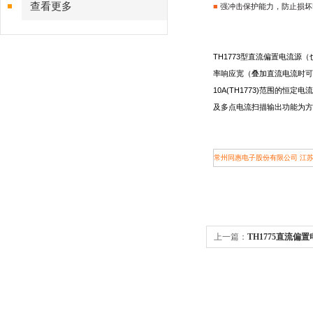
查看更多
■
强冲击保护能力，防止损坏
TH1773
型直流偏置电流源（
率响应宽（叠加直流电流时可
10A(TH1773)范围的恒定
及多点电流扫描输出功能为方
常州同惠电子股份有限公司 江苏
上一篇：
TH1775直流偏