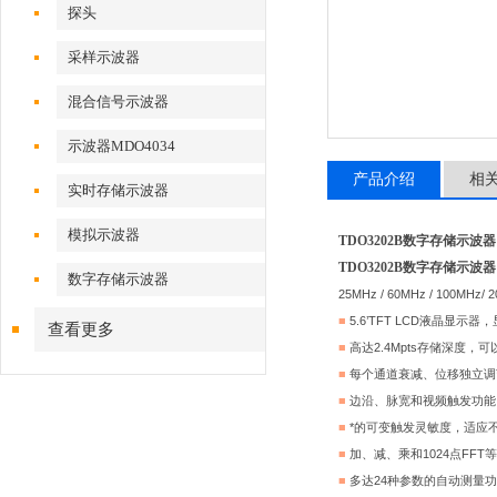
探头
采样示波器
混合信号示波器
示波器MDO4034
产品介绍
相
实时存储示波器
模拟示波器
TDO3202B数字存储示波器
TDO3202B数字存储示波器
数字存储示波器
25MHz / 60MHz / 100
■
5.6’
TFT LCD液晶显示
查看更多
■
高达2.4Mpts存储深度，
■
每个通道衰减、位移独立调
■
边沿、脉宽和视频触发功能
■
*的可变触发灵敏度，适应
■
加、减、乘和1024点FF
■
多达24种参数的自动测量