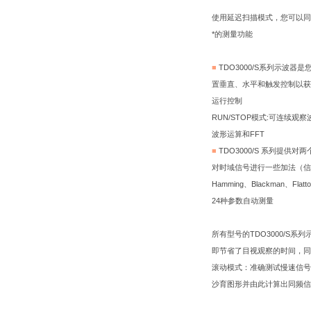
使用延迟扫描模式，您可以同
*的测量功能
■
TDO3000/S系列示
置垂直、水平和触发控制以获
运行控制
RUN/STOP模式:可连续
波形运算和FFT
■
TDO3000/S 系列提
对时域信号进行一些加法（信号
Hamming、Blackman、
24种参数自动测量
所有型号的TDO3000/S
即节省了目视观察的时间，同
滚动模式：准确测试慢速信号
沙育图形并由此计算出同频信号