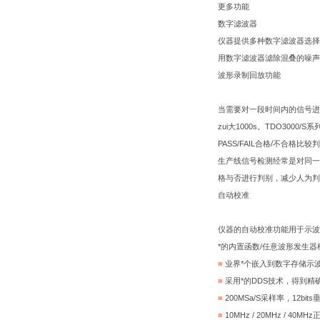
更多功能
数字滤波器
仪器提供多种数字滤波器选择
用数字滤波器滤除混叠的噪声
波形录制回放功能
当需要对一段时间内的信号进行
zui大1000s。TDO3
PASS/FAIL合格/不合格比较
生产线信号检测经常是对同一
格与否进行判别，减少人为
自动校准
仪器的自动校准功能用于示波
*的内置函数/任意波形发生器
■
业界*个嵌入到数字存储示
■
采用*的DDS技术，得到精
■
200MSa/S采样率，12bit
■
10MHz / 20MHz / 40