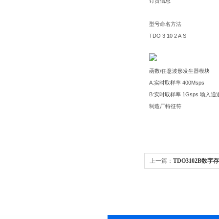
订货信息
型号命名方法
TDO 3 10
2 A
S
函数/任意波形发生器模块
A:实时取样率 400Msps
B:实时取样率 1Gsps 输入通道数信号
制造厂特征符
上一篇：
TDO3102B数