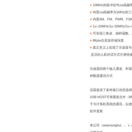
■
10MHz的脉冲信号zui高频
■
内置zui高频率为1MHz
■
内置AM、FM、PWM、F
■
1u~10MHz/1u~20MH
■
可实现三角波、抽样函数、
■
8Kpts任意波存储深度
■
真正意义上实现了示波器与
灵活的人机对话方式方便快
示波器的两个输入通道、时基
种数据通讯方式
仪器提供了多种接口供您选择
USB HOST可将图形文件（
于与计算机系统的通讯，以便
软件更新
本公司（www.tonghui。