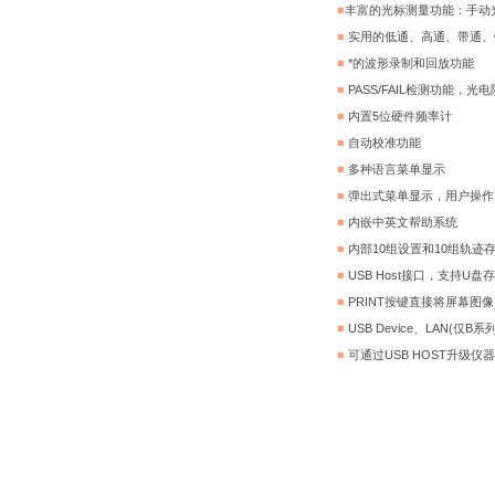
■
丰富的光标测量功能：手动
■
实用的低通、高通、带通、
■
*的波形录制和回放功能
■
PASS/FAIL检测功能，光电
■
内置5位硬件频率计
■
自动校准功能
■
多种语言菜单显示
■
弹出式菜单显示，用户操作
■
内嵌中英文帮助系统
■
内部10组设置和10组轨迹
■
USB Host接口，支持U
■
PRINT按键直接将屏幕图
■
USB Device、LAN(仅B系
■
可通过USB HOST升级仪