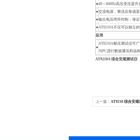
●
40～600Hz高压变压
●
交流电源，整流后形成直
●
输出电压闭环控制：保证
●
AT9210A不仅可以
应用
AT9210A耐压测试仪
●
与PC进行数据通讯和远
AT9210A 综合安规测试仪
上一篇：
AT9210 综合安
仪