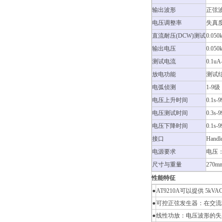
输出波形
正弦
电压调整率
失真
直流耐压(DCW)测试
0.05
输出电压
0.050
测试电流
0.1u
放电功能
测试
电弧侦测
1-9级
电压上升时间
0.1s-9
电压测试时间
0.3s-9
电压下降时间
0.1s-9
接口
Hand
电源要求
电压：
尺寸与重量
270m
性能特征
●
AT9210A可以提供 5kV
●
可控正弦发生器：在交流输
●
线性功放：电压波形的失