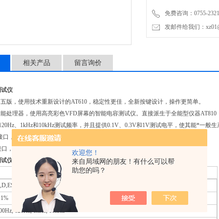
般生产现场的使用。
免费咨询：0755-2321
内置RS232C
发邮件给我们：xz01@junh
相关产品
留言询价
测试仪
新第五版，使用技术重新设计的AT610，稳定性更佳，全新按键设计，操作更简单。
采用高能处理器，使用高亮彩色VFD屏幕的智能电容测试仪。直接派生于全能型仪器AT81
、120Hz、1kHz和10kHz测试频率，并且提供0.1V、0.3V和1V测试电平，使其能*一
2C接口，兼容SCPI编程语言，很容易与计算机通讯，完成所有仪器功能。
er接口，配合RS232C接口完成复杂的自动控制系统。
欢迎您！
测试仪
来自局域网的朋友！有什么可以帮
助您的吗？
,D,ESR,EPR,Q
.1%
00Hz, 120Hz, 1kHz, 10kHz