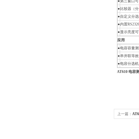
●
第三窗口可
●
比较器（分选
●
自定义分选
●
内置RS232
●
显示亮度可
应用
●
电容容量测
●
串并联等效
●
电容分选机
AT610 电容
上一篇：
AT