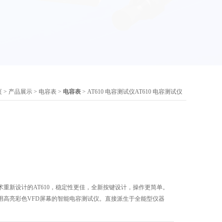
页
>
产品展示
>
电容表
>
电容表
> AT610 电容测试仪AT610 电容测试仪
技术重新设计的AT610，稳定性更佳，全新按键设计，操作更简单。
，使用高亮彩色VFD屏幕的智能电容测试仪。直接派生于全能型仪器
。
Hz和10kHz测试频率，并且提供0.1V、0.3V和1V测试电平，使其能*一