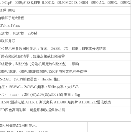
: 0.01pF - 9999μF ESR,EPR: 0.0001Ω - 99.99MΩ D: 0.0001 - 9999 Δ%: -9999% - 9999%
0Ω和100Ω
自动和手动6量程
.3Vrms,1Vrms
25次/秒，10次/秒，2次/秒
串联和并联
五位显示三参数同时显示：直读、ABS、%、ESR，EPR或分选结果
开路点频或扫频清零，短路点频或扫频清零
20组记录，5档分选（分选机可定制9档分选），讯响
000V/10F、600V/80F或400V/150F 电容带电冲击保护
S-232C （SCPI编程语言） Handler 接口
电压：198VAC～240VAC 频率：50Hz 功率：大15VA
尺寸（mm）：264 (宽)x107(高)x350 (深) 重量：4kg
TL501:测试电缆 ATL601: 测试夹具 ATL600: 短路片 ATL801:232通讯线缆
VFD四色高清彩屏，键盘锁和数据保持功能
S或相对偏差Δ%同时显示。