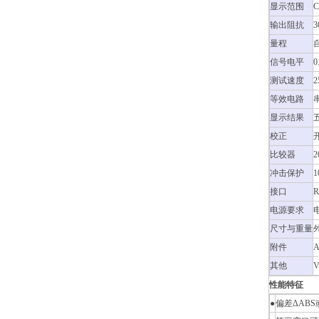
显示范围
C
输出阻抗
3
量程
信号电平
0
测试速度
等效电路
显示结果
校正
比较器
冲击保护
1
接口
R
电源要求
尺寸与重量
外
附件
A
其他
性能特征
●
偏差ΔAB