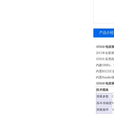
产品介绍
AT610 电容
2011年全
AT610 
内建100Hz
内置RS23
内置Handl
AT610 电容
技术规格
测量参数
C
基本准确度
0
测量频率
1