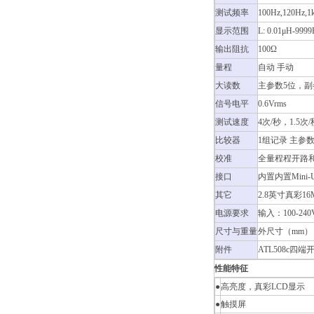
测试频率
100Hz,120Hz,1
显示范围
L: 0.01μH-9999H
输出阻抗
100Ω
量程
自动 手动
大读数
主参数5位，副
信号电平
0.6Vrms
测试速度
4次/秒，1.5次/
比较器
1组记录 主参
校准
全量程程开路
接口
内置内置Mini-
其它
2.8英寸真彩
电源要求
输入：100-240V
尺寸与重量
外尺寸（mm）：90
附件
ATL508c四端
性能特征
●
高亮度，真彩LCD显示
●
触摸屏