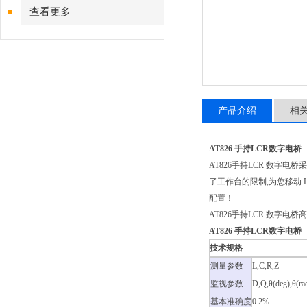
查看更多
产品介绍
相
AT826 手持LCR数字电桥
AT826手持LCR 数字
了工作台的限制,为您移动
配置！
AT826手持LCR 数字电
AT826 手持LCR数字电桥
技术规格
测量参数
L,C,R,Z
监视参数
D,Q,θ(deg),θ(r
基本准确度
0.2%