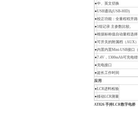
●
中、英文切换
●
USB通讯(USB-HID)
●
校正功能：全量程程开路
●
1组记录 主参数比较。
●
根据标称值自动量程选择
●
可开关的附属档（AUX
●
内置内置Mini-USB接口（U
●
7.4V，1300mAh可充电
●
充电接口
●
超长工作时间
应用
●
LCR进料检验
●
移动LCR测量
AT826 手持LCR数字电桥