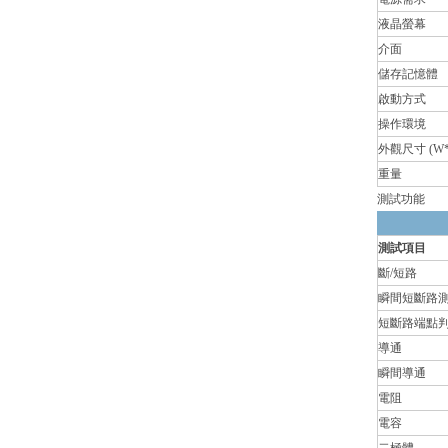
液晶螢幕
介面
儲存記憶體
啟動方式
操作環境
外觀尺寸 (W*
重量
測試功能
測試項目
斷/短路
瞬間短斷路
短斷路端點
導通
瞬間導通
電阻
電容