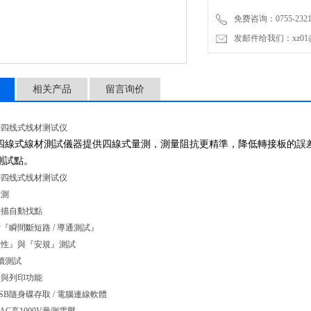
免费咨询：0755-2321
发邮件给我们：xz01@junh
相关产品
留言询价
精密四线式线材测试仪
線式線材測試儀器提供四線式量測，測量阻抗更精準，降低轉接板的誤差值，D
6測試點。
精密四线式线材测试仪
量測
掃描自動找點
『瞬間斷短路 / 導通測試』
線性』與『安規』測試
續測試
計與列印功能
SB隨身碟存取 / 電腦連線軟體