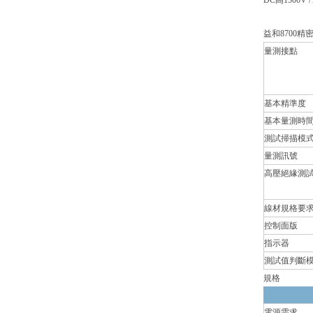
DC高1500V 
益和8700
量測接點
基本精準度
基本量測時
測試掃描模
量測訊號
高壓絕緣測
線材規格要
控制面版
指示器
測試值判斷
規格
電源需求