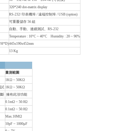
320*240 dot-matrix display
RS-232/ 印表機埠 / 遠端控制埠 / USB (option)
可重覆儲存 56 組
自動、手動、連續測試、RS-232
Temperature : 10°C ~ 40°C Humidity : 20 ~ 90%
H*D)
445x190x452mm
13 Kg
量測範圍
1KΩ ~ 50KΩ
測試
1KΩ ~ 50KΩ
判斷
擁有此項功能
0.1mΩ ~ 50.0Ω
0.1mΩ ~ 50.0Ω
Max.10MΩ
10pF ~ 1000µF