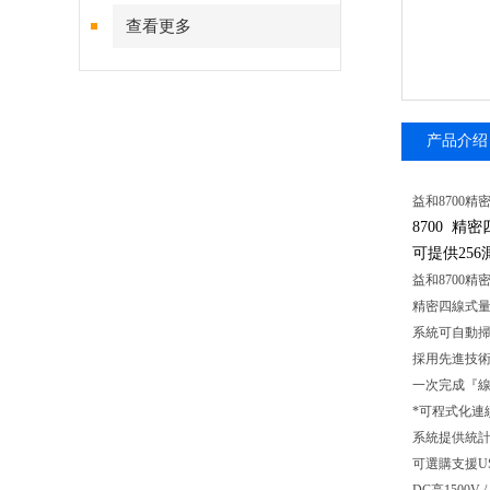
查看更多
产品介绍
益和8700
8700
精密四
可提供25
益和8700
精密四線式
系統可自動
採用先進技術
一次完成『
*可程式化連
系統提供統
可選購支援U