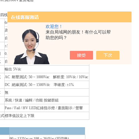
/ AC高1000V量測電壓
精密四线式线材测试仪
64/128/256 測試點
欢迎您！
高壓校正正負端輸出
来自局域网的朋友！有什么可以帮
助您的吗？
自動找點端子
±5%
間
0.01 Sec
式
自動 / 短路掃瞄可切換
輸出 5Vdc
試
AC 耐壓測試: 50 ~ 1000Vac 解析度: 10Vdc / 10Vac
DC 絕緣測試: 50 ~ 1500Vdc 準確度: ±1%
求
無
系統 / 快速 / 編輯 / 功能 按鍵群組
Pass / Fail / HV LED紅綠指示燈 / 畫面顯示 / 聲響
模式
標準值設定上下限
90 ~ 132Vac or 198 ~ 264Vac (可切換)