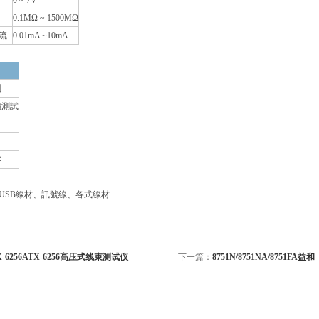
0 ~ 7V
0.1MΩ ~ 1500MΩ
流
0.01mA ~10mA
目
測
續測試
零
、USB線材、訊號線、各式線材
X-6256ATX-6256高压式线束测试仪
下一篇：
8751N/8751NA/8751FA益和
8751N/8751NA/8751FA线材测试仪