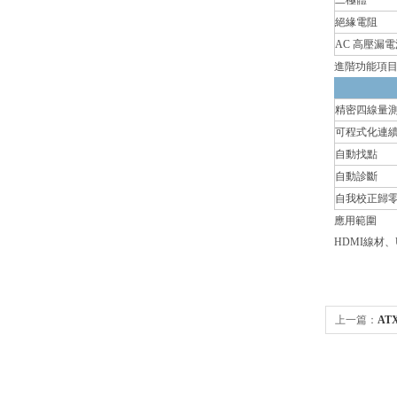
二極體
絕緣電阻
AC 高壓漏電
進階功能項
精密四線量
可程式化連
自動找點
自動診斷
自我校正歸
應用範圍
HDMI線材
上一篇：
AT