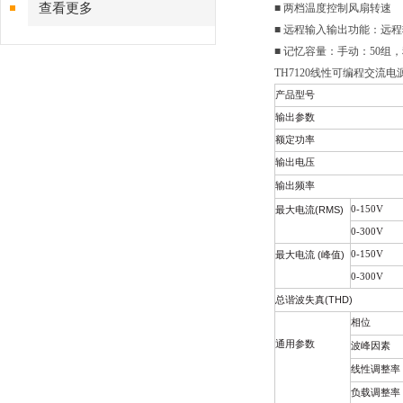
查看更多
■ 两档温度控制风扇转速
■ 远程输入输出功能：远程输
■ 记忆容量：手动：50组，
TH7120线性可编程交流电
产品型号
输出参数
额定功率
输出电压
输出频率
(RMS)
0-150V
最大电流
0-300V
(
峰值
)
0-150V
最大电流
0-300V
(THD)
总谐波失真
相位
通用参数
波峰因素
线性调整率
负载调整率