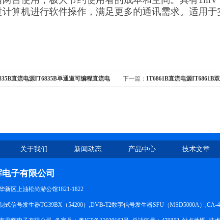
过计算机进行软件操作，满足更多的通讯需求。适用于
6835B直流电源IT6835B单通道可编程直流电
下一篇：
IT6861B直流电源IT686
源
关于我们
新闻动态
产品中心
技术文章
辉电子有限公司
新区上油松尚游公馆1821-1822
信号发生器TG39BX（54200）,DVB-T2数字信号发生器SFU（MSD5000A）,CA-