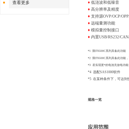
查看更多
♦
低涟波和低噪音
♦
高分辨率及精度
♦
支持源OVP/OCP/OP
♦
远端量测功能
♦
模拟量控制接口
♦
内置USB/RS232/CA
​*1 限IT6500C系列具备此功能
*2 限IT6500C系列具备此功能
，
*3 若实现更*的电池充放电功能
*4
选配SAS1000软件
*5 在某种条件下，可达
规格一览
应用范围