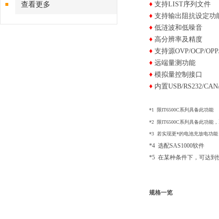
查看更多
♦
支持LIST序列文件
♦
支持输出阻抗设定功
♦
低涟波和低噪音
♦
高分辨率及精度
♦
支持源OVP/OCP/OP
♦
远端量测功能
♦
模拟量控制接口
♦
内置USB/RS232/CA
​*1 限IT6500C系列具备此功能
*2 限IT6500C系列具备此功能
，
*3 若实现更*的电池充放电功能
*4
选配SAS1000软件
*5 在某种条件下，可达
规格一览