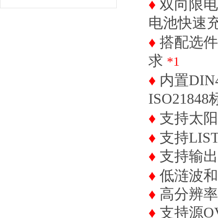
♦
双向限电
电池快速
♦
搭配选件
求
*1
♦
内置DIN4
ISO21
♦
支持太阳
♦
支持LI
♦
支持输出
♦
低涟波和
♦
高分辨率
♦
支持源OVP