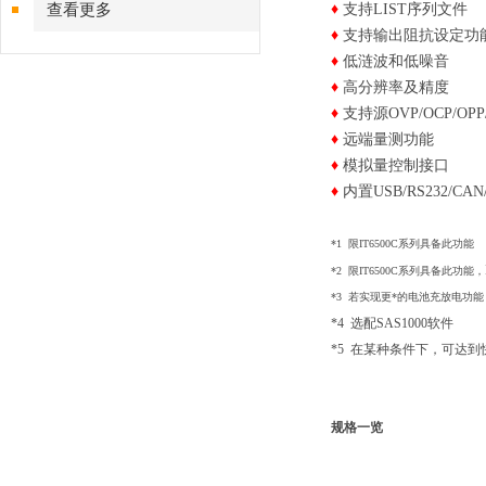
查看更多
♦
支持LIST序列文件
♦
支持输出阻抗设定功
♦
低涟波和低噪音
♦
高分辨率及精度
♦
支持源OVP/OCP/OP
♦
远端量测功能
♦
模拟量控制接口
♦
内置USB/RS232/CA
​*1 限IT6500C系列具备此功能
*2 限IT6500C系列具备此功能
，
*3 若实现更*的电池充放电功能
*4
选配SAS1000软件
*5 在某种条件下，可达
规格一览