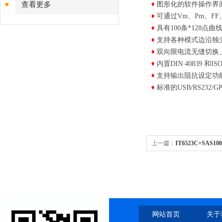
查看更多
♦
图形化的软件操作界
♦
可通过Vm、Pm、F
♦
具有100条*128点
♦
支持各种模式边沿独
♦
双向限电流无缝切换
♦
内置DIN 40839 和
♦
支持输出阻抗设定功
♦
标准的USB/RS232/G
上一篇：
IT6523C+SAS
网站首页
关于