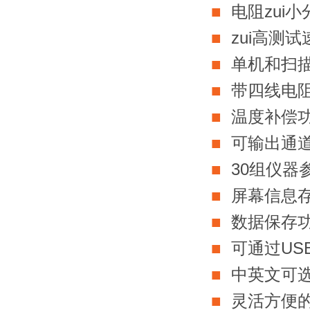
■
电阻zui小
■
zui高测试
■
单机和扫
■
带四线电阻
■
温度补偿功能
■
可输出通
■
30组仪器
■
屏幕信息存
■
数据保存
■
可通过US
■
中英文可
■
灵活方便