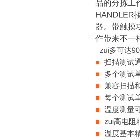
品的分拣工作更
HANDL
器。带触摸功
作带来不一
zui多可达
■
扫描测试
■
多个测试单
■
兼容扫描
■
每个测试
■
温度测量可
■
zui高电阻精
■
温度基本精度