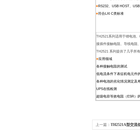
■
RS232
、USB HOST、U
■
符合LXI C类标准
TH2521系列适用于锂电
接插件接触电阻、导线电阻、
TH2521 系列提供了几乎
■
应用领域
各种接触电阻的测试
低电流条件下表征机电元件
各种电池的劣化情况测定及
UPS
在线检测
超级电容等效电阻（ESR）
上一篇：
TH2521A型交