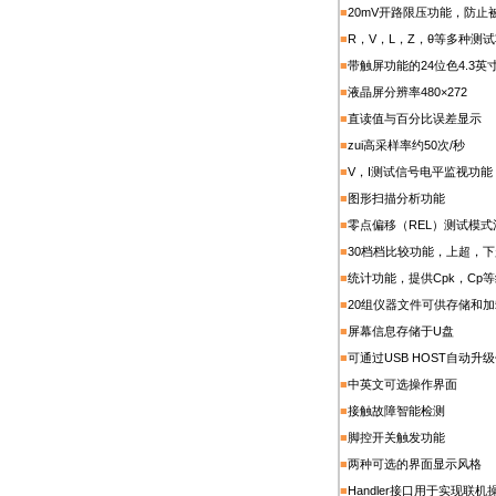
■
20mV
开路限压功能，防止
■
R
，V，L，Z，θ等多种测
■
带触屏功能的24位色4.3
■
液晶屏分辨率480×272
■
直读值与百分比误差显示
■
zui高采样率约50次/秒
■
V
，I测试信号电平监视功能
■
图形扫描分析功能
■
零点偏移（REL）测试模
■
30
档档比较功能，上超，下
■
统计功能，提供Cpk，Cp
■
20
组仪器文件可供存储和加
■
屏幕信息存储于U盘
■
可通过USB HOST自动升
■
中英文可选操作界面
■
接触故障智能检测
■
脚控开关触发功能
■
两种可选的界面显示风格
■
Handler
接口用于实现联机